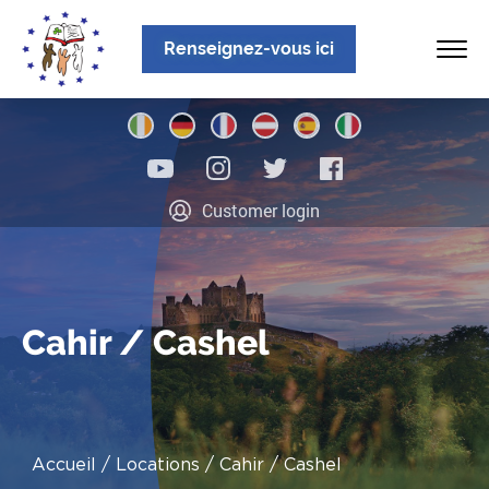
Renseignez-vous ici
Accueil
Qui sommes-nous?
Customer login
Programmes
Localisations
Blog
Cahir / Cashel
FAQ
Contactez-nous
Accueil
Locations
Cahir / Cashel