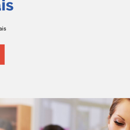
is
ais