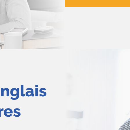
anglais
res