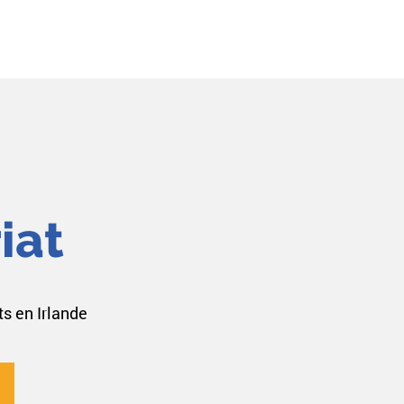
iat
ts en Irlande